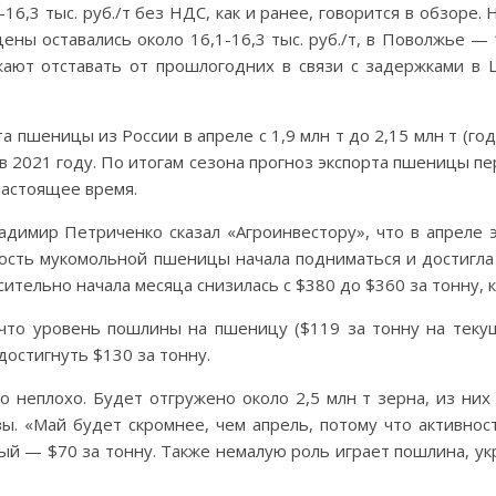
-16,3 тыс. руб./т без НДС, как и ранее, говорится в обзоре
 цены оставались около 16,1-16,3 тыс. руб./т, в Поволжье — 1
ают отставать от прошлогодних в связи с задержками в 
 пшеницы из России в апреле с 1,9 млн т до 2,15 млн т (год
 т в 2021 году. По итогам сезона прогноз экспорта пшеницы п
настоящее время.
димир Петриченко сказал «Агроинвестору», что в апреле 
ость мукомольной пшеницы начала подниматься и достигла 
сительно начала месяца снизилась с $380 до $360 за тонну, 
 что уровень пошлины на пшеницу ($119 за тонну на текущ
достигнуть $130 за тонну.
о неплохо. Будет отгружено около 2,5 млн т зерна, из ни
ы. «Май будет скромнее, чем апрель, потому что активно
ный — $70 за тонну. Также немалую роль играет пошлина, у