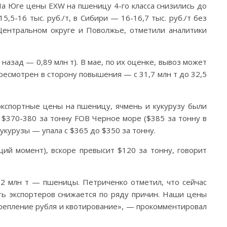
. На Юге цены EXW на пшеницу 4-го класса снизились до
5,5-16 тыс. руб./т, в Сибири — 16-16,7 тыс. руб./т без
Центральном округе и Поволжье, отметили аналитики
 назад — 0,89 млн т). В мае, по их оценке, вывоз может
ересмотрен в сторону повышения — с 31,7 млн т до 32,5
экспортные цены на пшеницу, ячмень и кукурузу были
$370-380 за тонну FOB Черное море ($385 за тонну в
кукурузы — упала с $365 до $350 за тонну.
ий момент), вскоре превысит $120 за тонну, говорит
х 2 млн т — пшеницы. Петриченко отметил, что сейчас
сть экспортеров снижается по ряду причин. Наши цены
крепление рубля и квотирование», — прокомментировал