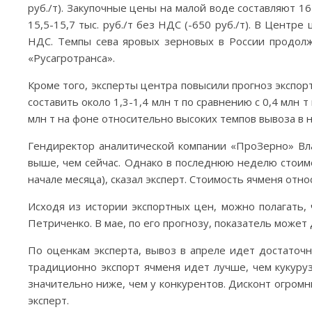
руб./т). Закупочные цены на малой воде составляют 16
15,5-15,7 тыс. руб./т без НДС (-650 руб./т). В Центре
НДС. Темпы сева яровых зерновых в России продолж
«Русагротранса».
Кроме того, эксперты центра повысили прогноз экспорта
составить около 1,3-1,4 млн т по сравнению с 0,4 млн
млн т на фоне относительно высоких темпов вывоза в 
Гендиректор аналитической компании «ПроЗерно» Вла
выше, чем сейчас. Однако в последнюю неделю стоим
начале месяца), сказал эксперт. Стоимость ячменя отно
Исходя из истории экспортных цен, можно полагать,
Петриченко. В мае, по его прогнозу, показатель может 
По оценкам эксперта, вывоз в апреле идет достаточн
традиционно экспорт ячменя идет лучше, чем кукуруз
значительно ниже, чем у конкурентов. Дисконт огром
эксперт.