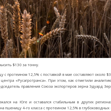
ысить $130 за тонну.
 с протеином 12,5% с поставкой в мае составляют около $
 центра «Русагротранса». При этом, как отметили аналити
едседатель правления Союза экспортеров зерна Эдуард Зерн
жался на Юге и оставался стабильным в других регионах.
а пшеницу 4-го класса с протеином 12,5% в глубоководных п