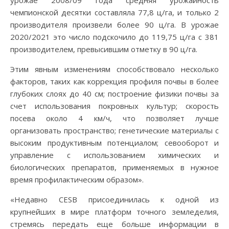
урожае 2008/09 года средняя урожайность
чемпионской десятки составляла 77,8 ц/га, и только 2
производителя произвели более 90 ц/га. В урожае
2020/2021 это число подскочило до 119,75 ц/га с 381
производителем, превысившим отметку в 90 ц/га.
Этим явным изменениям способствовало несколько
факторов, таких как коррекция профиля почвы в более
глубоких слоях до 40 см; построение физики почвы за
счет использования покровных культур; скорость
посева около 4 км/ч, что позволяет лучше
организовать пространство; генетические материалы с
высоким продуктивным потенциалом; севооборот и
управление с использованием химических и
биологических препаратов, применяемых в нужное
время профилактическим образом».
«Недавно CESB присоединилась к одной из
крупнейших в мире платформ точного земледелия,
стремясь передать еще больше информации в