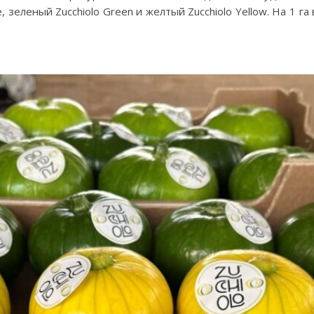
, зеленый Zucchiolo Green и желтый Zucchiolo Yellow. На 1 