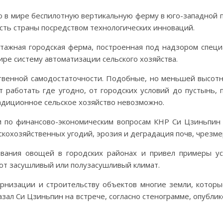
ю в мире беспилотную вертикальную ферму в юго-западной
ть страны посредством технологических инноваций.
тажная городская ферма, построенная под надзором специ
ире систему автоматизации сельского хозяйства.
ственной самодостаточности. Подобные, но меньшей высот
ут работать где угодно, от городских условий до пустынь
радиционное сельское хозяйство невозможно.
и по финансово-экономическим вопросам КНР Си Цзиньпин
скохозяйственных угодий, эрозия и деградация почв, чрезм
ания овощей в городских районах и привел примеры ус
ют засушливый или полузасушливый климат.
рнизации и строительству объектов многие земли, которы
азал Си Цзиньпин на встрече, согласно стенограмме, опубли