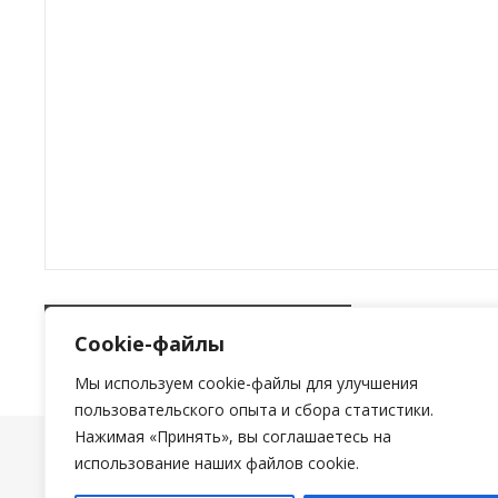
Cookie-файлы
Мы используем cookie-файлы для улучшения
пользовательского опыта и сбора статистики.
Нажимая «Принять», вы соглашаетесь на
тема Ashe от
WP Royal
.
использование наших файлов cookie.