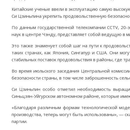
Китайские ученые ввели в эксплуатацию самую высоку
Си Цзиньпина укрепить продовольственную безопаснос
По данным государственной телекомпании CCTV, 20-э
наук в центре Чэнду, представляет собой ведущую в м
Это также знаменует собой шаг на пути к продоволь
таких странах, как Япония, Сингапур и США. Они мог
стабильных поставок продовольствия в районы, где т
Во время июльского заседания Центральной комисси
безопасности страны, в том числе заброшенность сель
Си Цзиньпин особо отметил необходимость выращив
Синьцзян-Уйгурском автономном районе, которые име
«Благодаря различным формам технологической моде
производства, теперь могут быть использованы», — ск
партии.