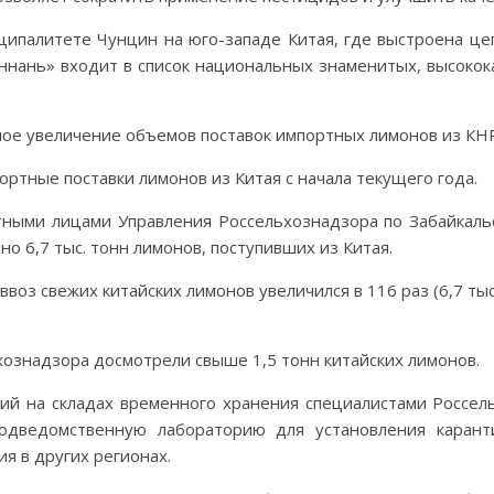
ципалитете Чунцин на юго-западе Китая, где выстроена ц
ннань» входит в список национальных знаменитых, высоко
ое увеличение объемов поставок импортных лимонов из КНР
портные поставки лимонов из Китая с начала текущего года.
ыми лицами Управления Россельхознадзора по Забайкальс
 6,7 тыс. тонн лимонов, поступивших из Китая.
оз свежих китайских лимонов увеличился в 116 раз (6,7 тыс
хознадзора досмотрели свыше 1,5 тонн китайских лимонов.
й на складах временного хранения специалистами Россель
одведомственную лабораторию для установления каранти
я в других регионах.