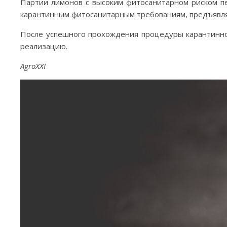
Партии лимонов с высоким фитосанитарном риском п
карантинным фитосанитарным требованиям, предъявля
После успешного прохождения процедуры карантинно
реализацию.
AgroXXI