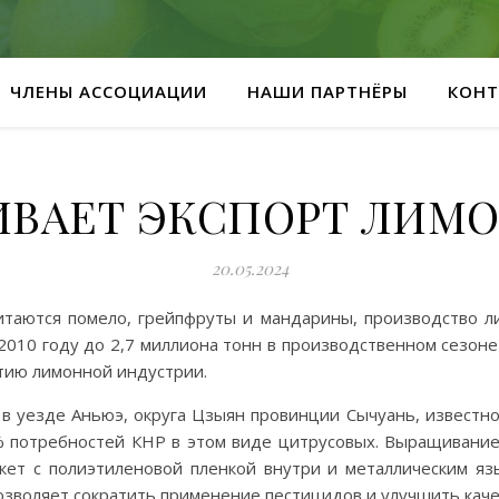
ЧЛЕНЫ АССОЦИАЦИИ
НАШИ ПАРТНЁРЫ
КОНТ
ИВАЕТ ЭКСПОРТ ЛИМО
20.05.2024
таются помело, грейпфруты и мандарины, производство ли
 2010 году до 2,7 миллиона тонн в производственном сезоне 
тию лимонной индустрии.
 уезде Аньюэ, округа Цзыян провинции Сычуань, известном 
 потребностей КНР в этом виде цитрусовых. Выращивание
ет с полиэтиленовой пленкой внутри и металлическим яз
озволяет сократить применение пестицидов и улучшить каче