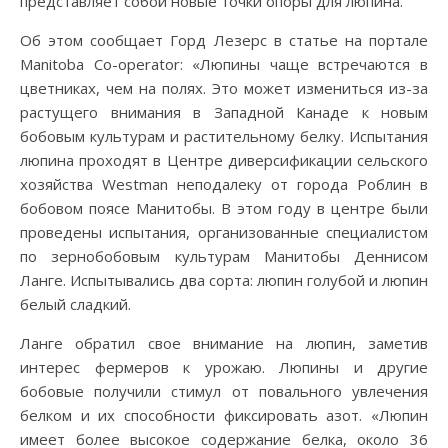
представляет собой новые точки опоры для люпина.
Об этом сообщает Горд Лезерс в статье на портале
Мanitoba Сo-operator: «Люпины чаще встречаются в
цветниках, чем на полях. Это может измениться из-за
растущего внимания в Западной Канаде к новым
бобовым культурам и растительному белку. Испытания
люпина проходят в Центре диверсификации сельского
хозяйства Westman неподалеку от города Роблин в
бобовом поясе Манитобы. В этом году в центре были
проведены испытания, организованные специалистом
по зернобобовым культурам Манитобы Деннисом
Ланге. Испытывались два сорта: люпин голубой и люпин
белый сладкий.
Ланге обратил свое внимание на люпин, заметив
интерес фермеров к урожаю. Люпины и другие
бобовые получили стимул от повального увлечения
белком и их способности фиксировать азот. «Люпин
имеет более высокое содержание белка, около 36