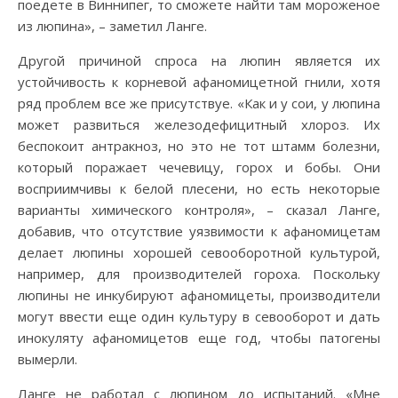
поедете в Виннипег, то сможете найти там мороженое
из люпина», – заметил Ланге.
Другой причиной спроса на люпин является их
устойчивость к корневой афаномицетной гнили, хотя
ряд проблем все же присутствуе. «Как и у сои, у люпина
может развиться железодефицитный хлороз. Их
беспокоит антракноз, но это не тот штамм болезни,
который поражает чечевицу, горох и бобы. Они
восприимчивы к белой плесени, но есть некоторые
варианты химического контроля», – сказал Ланге,
добавив, что отсутствие уязвимости к афаномицетам
делает люпины хорошей севооборотной культурой,
например, для производителей гороха. Поскольку
люпины не инкубируют афаномицеты, производители
могут ввести еще один культуру в севооборот и дать
инокуляту афаномицетов еще год, чтобы патогены
вымерли.
Ланге не работал с люпином до испытаний. «Мне