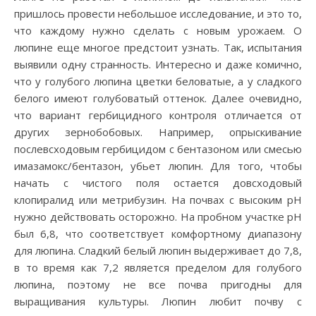
пришлось провести небольшое исследование, и это то,
что каждому нужно сделать с новым урожаем. О
люпине еще многое предстоит узнать. Так, испытания
выявили одну странность. Интересно и даже комично,
что у голубого люпина цветки беловатые, а у сладкого
белого имеют голубоватый оттенок. Далее очевидно,
что вариант гербицидного контроля отличается от
других зернобобовых. Например, опрыскивание
послевсходовым гербицидом с бентазоном или смесью
имазамокс/бентазон, убьет люпин. Для того, чтобы
начать с чистого поля остается довсходовый
клопиралид или метрибузин. На почвах с высоким pH
нужно действовать осторожно. На пробном участке pH
был 6,8, что соответствует комфортному диапазону
для люпина. Сладкий белый люпин выдерживает до 7,8,
в то время как 7,2 является пределом для голубого
люпина, поэтому не все почва пригодны для
выращивания культуры. Люпин любит почву с