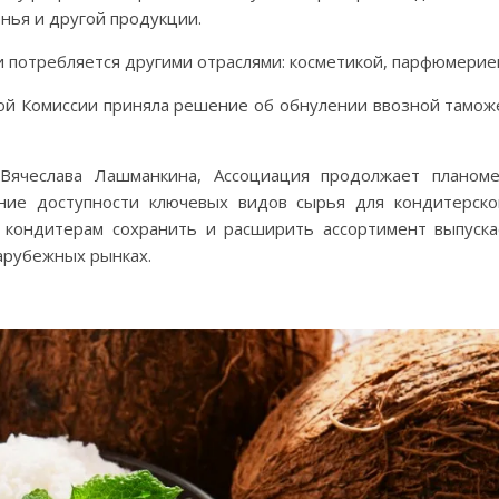
енья и другой продукции.
и потребляется другими отраслями: косметикой, парфюмерие
кой Комиссии приняла решение об обнулении ввозной тамож
Вячеслава Лашманкина, Ассоциация продолжает планом
ение доступности ключевых видов сырья для кондитерск
м кондитерам сохранить и расширить ассортимент выпуск
арубежных рынках.